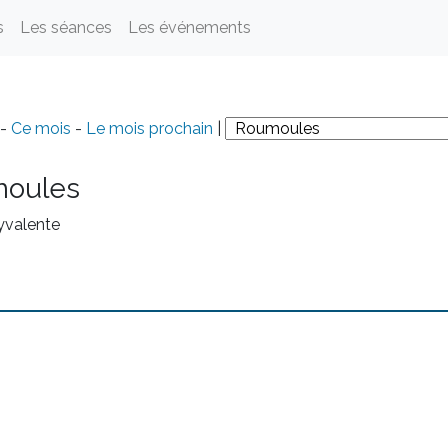
s
Les séances
Les événements
-
Ce mois
-
Le mois prochain
|
oules
yvalente